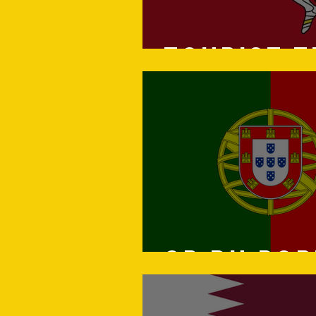
Tourist 
GP du po