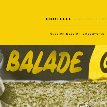
coutelle
racing tea
évasion passion découverte