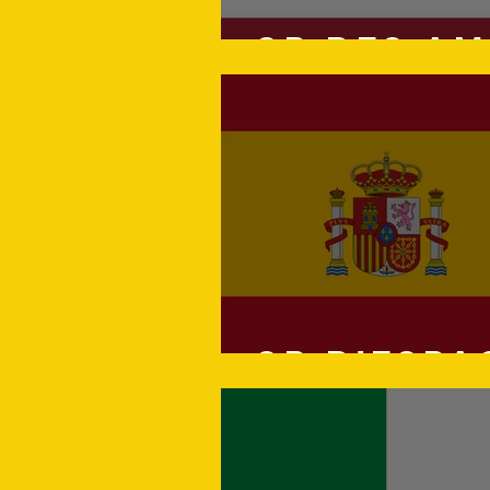
GP des Am
GP d'Espa