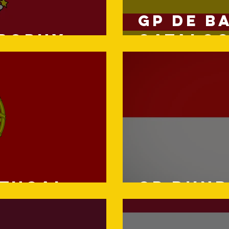
GP de B
Trophy
Catalo
rtugal
GP d'in