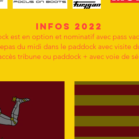
INFOS 2022
ck est en option et nominatif avec pass vac
repas du midi dans le paddock avec visite 
accès tribune ou paddock + avec voie de sé