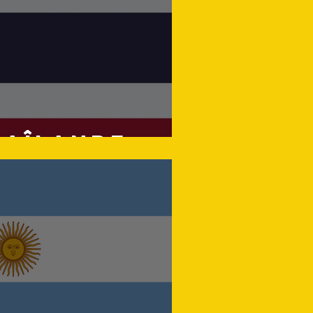
haîlande