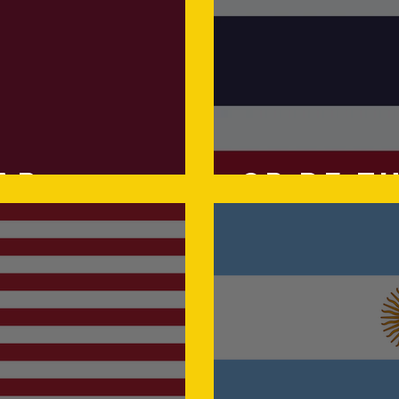
AR
GP de T