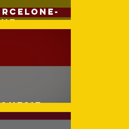
arcelone-
gne
donesie